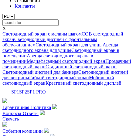
О компании
Контакты
X
Светодиодный экран с мелким шагом
COB светодиодный
экран
Светодиодный дисплей с фронтальным
обслуживанием
Светодиодный экран для улицы
Аренда
светодиодного экрана для улицы
Светодиодный экран в
помещении
Аренда светодиодного экрана в
помещении
Медиафасадный светодиодный экран
Прозрачный
светодиодный экран
Стадионный светодиодный экран
Светодиодный дисплей для баннера
Светодиодный дисплей
для витрины
Гибкий светодиодный экран
Мобильный
светодиодный экран
Креативный светодиодный дисплей
SP1
SP2
SP1 PRO
Гарантийная Политика
Вопросы-Ответы
Скачать
События компании