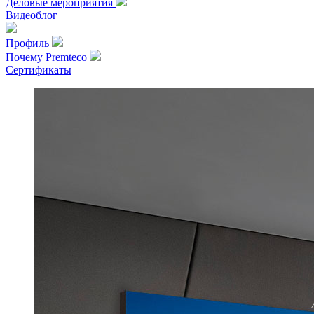
Деловые мероприятия
Видеоблог
Профиль
Почему Premteco
Сертификаты