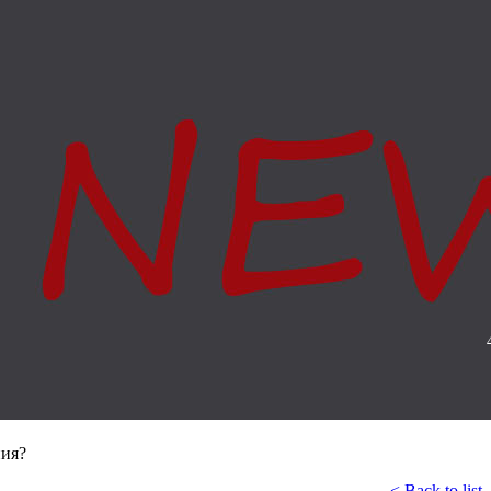
ния?
< Back to list