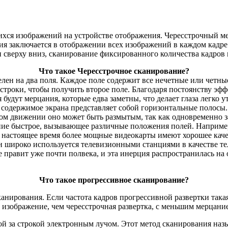
я изображений на устройстве отображения. Чересстрочный метод
ия заключается в отображении всех изображений в каждом кадре
 сверху вниз, сканирование фиксированного количества кадров 
Что такое Чересстрочное сканирование?
елен на два поля. Каждое поле содержит все нечетные или четн
 строки, чтобы получить второе поле. Благодаря постоянству эфф
удут мерцания, которые едва заметны, что делает глаза легко у
содержимое экрана представляет собой горизонтальные полосы.
тром движении оно может быть размытым, так как одновременно з
ние быстрое, вызывающее различные положения полей. Наприме
 настоящее время более мощные видеокарты имеют хорошее каче
он широко используется телевизионными станциями в качестве 
е правит уже почти полвека, и эта инерция распространилась на
Что такое прогрессивное сканирование?
анирования. Если частота кадров прогрессивной развертки такая
ое изображение, чем чересстрочная развертка, с меньшим мерцание
ой за строкой электронным лучом. Этот метод сканирования на