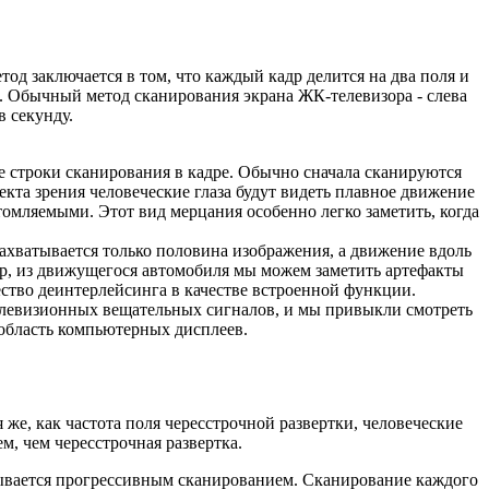
 заключается в том, что каждый кадр делится на два поля и
. Обычный метод сканирования экрана ЖК-телевизора - слева
в секунду.
ые строки сканирования в кадре. Обычно сначала сканируются
екта зрения человеческие глаза будут видеть плавное движение
томляемыми. Этот вид мерцания особенно легко заметить, когда
ахватывается только половина изображения, а движение вдоль
р, из движущегося автомобиля мы можем заметить артефакты
ство деинтерлейсинга в качестве встроенной функции.
телевизионных вещательных сигналов, и мы привыкли смотреть
 область компьютерных дисплеев.
 же, как частота поля чересстрочной развертки, человеческие
м, чем чересстрочная развертка.
зывается прогрессивным сканированием. Сканирование каждого