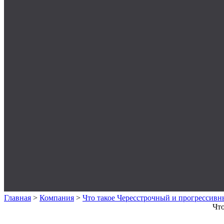
Главная
>
Компания
>
Что такое Чересстрочный и прогрессивн
Что