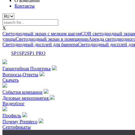
О компании
Контакты
X
Светодиодный экран с мелким шагом
COB светодиодный экра
улицы
Светодиодный экран в помещении
Аренда светодиодног
Светодиодный дисплей для баннера
Светодиодный дисплей дл
SP1
SP2
SP1 PRO
Гарантийная Политика
Вопросы-Ответы
Скачать
События компании
Деловые мероприятия
Видеоблог
Профиль
Почему Premteco
Сертификаты