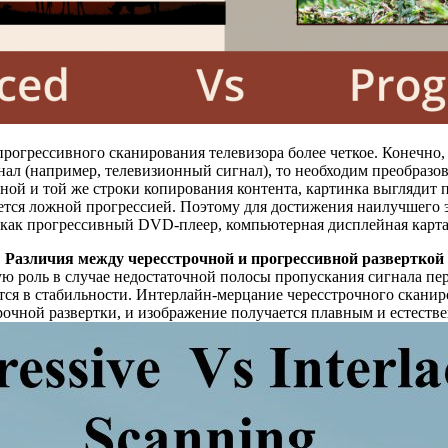
огрессивного сканирования телевизора более четкое. Конечно,
нал (например, телевизионный сигнал), то необходим преобразо
ой и той же строки копирования контента, картинка выглядит п
ается ложной прогрессией. Поэтому для достижения наилучшего 
 как прогрессивный DVD-плеер, компьютерная дисплейная карта
Различия между чересстрочной и прогрессивной разверткой
ую роль в случае недостаточной полосы пропускания сигнала пе
тся в стабильности. Интерлайн-мерцание чересстрочного сканир
рочной развертки, и изображение получается плавным и естеств