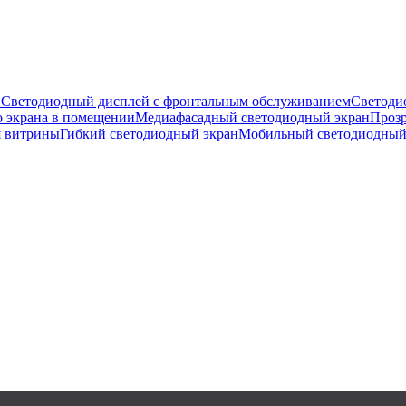
н
Светодиодный дисплей с фронтальным обслуживанием
Светоди
о экрана в помещении
Медиафасадный светодиодный экран
Прозр
я витрины
Гибкий светодиодный экран
Мобильный светодиодный