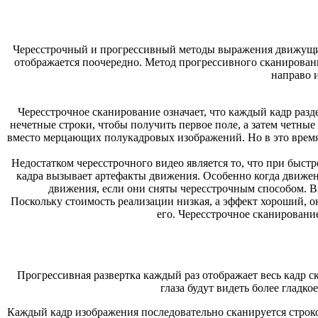
Чересстрочный и прогрессивный методы выражения движущихс
отображается поочередно. Метод прогрессивного сканирован
направо и
Чересстрочное сканирование означает, что каждый кадр разд
нечетные строки, чтобы получить первое поле, а затем четные
вместо мерцающих полукадровых изображений. Но в это время б
Недостатком чересстрочного видео является то, что при быс
кадра вызывает артефакты движения. Особенно когда движе
движения, если они сняты чересстрочным способом. В
Поскольку стоимость реализации низкая, а эффект хороший, 
его. Чересстрочное сканировани
Прогрессивная развертка каждый раз отображает весь кадр ск
глаза будут видеть более гладк
Каждый кадр изображения последовательно сканируется строк