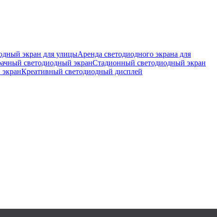
одный экран для улицы
Аренда светодиодного экрана для
ачный светодиодный экран
Стадионный светодиодный экран
 экран
Креативный светодиодный дисплей