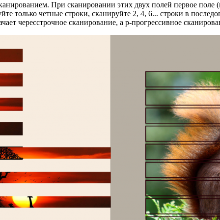
канированием. При сканировании этих двух полей первое поле (н
руйте только четные строки, сканируйте 2, 4, 6... строки в посл
ачает чересстрочное сканирование, а p-прогрессивное сканирова